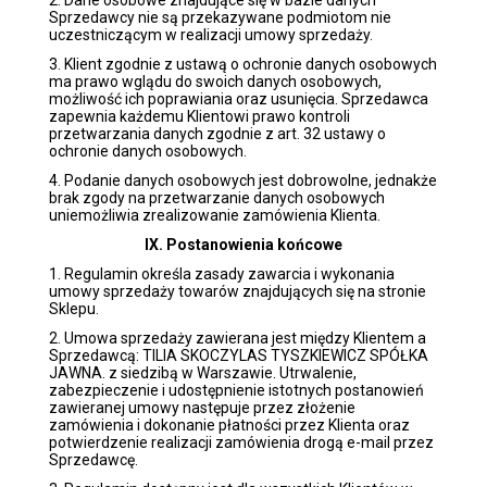
2. Dane osobowe znajdujące się w bazie danych
Sprzedawcy nie są przekazywane podmiotom nie
uczestniczącym w realizacji umowy sprzedaży.
3. Klient zgodnie z ustawą o ochronie danych osobowych
ma prawo wglądu do swoich danych osobowych,
możliwość ich poprawiania oraz usunięcia. Sprzedawca
zapewnia każdemu Klientowi prawo kontroli
przetwarzania danych zgodnie z art. 32 ustawy o
ochronie danych osobowych.
4. Podanie danych osobowych jest dobrowolne, jednakże
brak zgody na przetwarzanie danych osobowych
uniemożliwia zrealizowanie zamówienia Klienta.
IX. Postanowienia końcowe
1. Regulamin określa zasady zawarcia i wykonania
umowy sprzedaży towarów znajdujących się na stronie
Sklepu.
2. Umowa sprzedaży zawierana jest między Klientem a
Sprzedawcą: TILIA SKOCZYLAS TYSZKIEWICZ SPÓŁKA
JAWNA. z siedzibą w Warszawie. Utrwalenie,
zabezpieczenie i udostępnienie istotnych postanowień
zawieranej umowy następuje przez złożenie
zamówienia i dokonanie płatności przez Klienta oraz
potwierdzenie realizacji zamówienia drogą e-mail przez
Sprzedawcę.