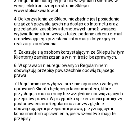
3. Regulamin dostępny jest dla wszystkich Klientów w
wersji elektronicznej na stronie Sklepu:
www.stolicakwiatow.pl
4. Do korzystania ze Sklepu niezbędne jest posiadanie
urządzeń pozwalających na dostęp do Internetu oraz
przeglądarki zasobów internetowych umożliwiającej
wyświetlanie stron www, a także podanie adresu e-mail
umożliwiającego przesłanie informacji dotyczących
realizacji zamówienia.
5. Zakazuje się osobom korzystającym ze Sklepu (w tym
Klientom) zamieszczania w nim treści bezprawnych.
6. W sprawach nieuregulowanych Regulaminem
obowiązują przepisy powszechnie obowiązującego
prawa.
7. Regulamin nie wyłącza oraz nie ogranicza żadnych
uprawnień Klienta będącego konsumentem, które
przysługują mu na mocy bezwzględnie obowiązujących
przepisów prawa. W przypadku sprzeczności pomiędzy
postanowieniami Regulaminu a bezwzględnie
obowiązującymi przepisami prawa, przyznającymi
konsumentom uprawnienia, pierwszeństwo mają te
przepisy.