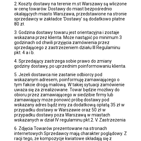
2. Koszty dostawy na terenie m.st Warszawy są wliczone
w cenę towarów. Dostawy do miast bezpośrednio
okalających miasto Warszawa, przedstawione na stronie
sprzedawcy w zakładce ‘Dostawy’ są dodatkowo płatne
80 zł.
3. Godzina dostawy towaru jest orientacyjna i zostaje
wskazana przez klienta. Może nastąpić po minimum 3
godzinach od chwili przyjęcia zamówienia przez
sprzedającego z zastrzeżeniem działu III Regulaminu
pkt. 4 a i b.
4. Sprzedający zastrzega sobie prawo do zmiany
godziny dostawy, po uprzednim poinformowaniu klienta.
5. Jeżeli dostawca nie zastanie odbiorcy pod
wskazanym adresem, poinformuję zamawiającego o
tym fakcie drogą mailową. W takiej sytuacji zamówienie
uważa się za zrealizowane. Towar będzie możliwy do
obioru przez zamawiającego w siedzibie firmy lub
zamawiający może ponowić próbę dostawy pod
wskazany adres bądź inny za dodatkową opłatą 35 zł w
przypadku dostawy w Warszawie oraz 50 zł w
przypadku dostawy poza Warszawą w miastach
wskazanych w dział IV regulaminu pkt.2. V. Zastrzeżenia
6. Zdjęcia Towarów prezentowane na stronach
internetowych Sprzedawcy mają charakter poglądowy. Z
racji tego, że kompozycje kwiatowe składają się z