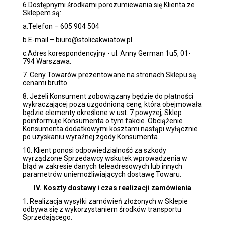
6.Dostępnymi środkami porozumiewania się Klienta ze
Sklepem są:
a.Telefon – 605 904 504
b.E-mail – biuro@stolicakwiatow.pl
c.Adres korespondencyjny - ul. Anny German 1u5, 01-
794 Warszawa.
7. Ceny Towarów prezentowane na stronach Sklepu są
cenami brutto.
8. Jeżeli Konsument zobowiązany będzie do płatności
wykraczającej poza uzgodnioną cenę, która obejmowała
będzie elementy określone w ust. 7 powyżej, Sklep
poinformuje Konsumenta o tym fakcie. Obciążenie
Konsumenta dodatkowymi kosztami nastąpi wyłącznie
po uzyskaniu wyraźnej zgody Konsumenta.
10. Klient ponosi odpowiedzialność za szkody
wyrządzone Sprzedawcy wskutek wprowadzenia w
błąd w zakresie danych teleadresowych lub innych
parametrów uniemożliwiających dostawę Towaru.
IV. Koszty dostawy i czas realizacji zamówienia
1. Realizacja wysyłki zamówień złożonych w Sklepie
odbywa się z wykorzystaniem środków transportu
Sprzedającego.