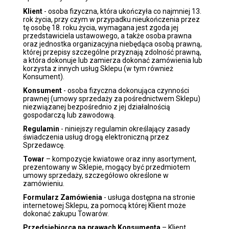
Klient
- osoba fizyczna, która ukończyła co najmniej 13.
rok życia, przy czym w przypadku nieukończenia przez
tę osobę 18. roku życia, wymagana jest zgoda jej
przedstawiciela ustawowego, a także osoba prawna
oraz jednostka organizacyjna niebędąca osobą prawną,
której przepisy szczególne przyznają zdolność prawną,
a która dokonuje lub zamierza dokonać zamówienia lub
korzysta z innych usług Sklepu (w tym również
Konsument).
Konsument
- osoba fizyczna dokonująca czynności
prawnej (umowy sprzedaży za pośrednictwem Sklepu)
niezwiązanej bezpośrednio z jej działalnością
gospodarczą lub zawodową.
Regulamin
- niniejszy regulamin określający zasady
świadczenia usług drogą elektroniczną przez
Sprzedawcę.
Towar
– kompozycje kwiatowe oraz inny asortyment,
prezentowany w Sklepie, mogący być przedmiotem
umowy sprzedaży, szczegółowo określone w
zamówieniu.
Formularz Zamówienia
- usługa dostępna na stronie
internetowej Sklepu, za pomocą której Klient może
dokonać zakupu Towarów.
Przedsiębiorca na prawach Konsumenta
– Klient,