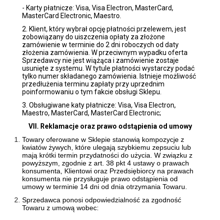
- Karty płatnicze: Visa, Visa Electron, MasterCard,
MasterCard Electronic, Maestro.
2. Klient, który wybrał opcję płatności przelewem, jest
zobowiązany do uiszczenia opłaty za złożone
zamówienie w terminie do 2 dni roboczych od daty
złożenia zamówienia. W przeciwnym wypadku oferta
Sprzedawcy nie jest wiążąca i zamówienie zostaje
usunięte z systemu. W tytule płatności wystarczy podać
tylko numer składanego zamówienia. Istnieje możliwość
przedłużenia terminu zapłaty przy uprzednim
poinformowaniu o tym fakcie obsługi Sklepu.
3. Obsługiwane katy płatnicze: Visa, Visa Electron,
Maestro, MasterCard, MasterCard Electronic;
VII. Reklamacje oraz prawo odstąpienia od umowy
Towary oferowane w Sklepie stanowią kompozycje z
kwiatów żywych, które ulegają szybkiemu zepsuciu lub
mają krótki termin przydatności do użycia. W związku z
powyższym, zgodnie z art. 38 pkt 4 ustawy o prawach
konsumenta, Klientowi oraz Przedsiębiorcy na prawach
konsumenta nie przysługuje prawo odstąpienia od
umowy w terminie 14 dni od dnia otrzymania Towaru.
Sprzedawca ponosi odpowiedzialność za zgodność
Towaru z umową wobec: