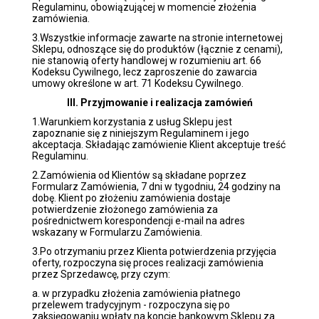
Regulaminu, obowiązującej w momencie złożenia
zamówienia.
3.Wszystkie informacje zawarte na stronie internetowej
Sklepu, odnoszące się do produktów (łącznie z cenami),
nie stanowią oferty handlowej w rozumieniu art. 66
Kodeksu Cywilnego, lecz zaproszenie do zawarcia
umowy określone w art. 71 Kodeksu Cywilnego.
III. Przyjmowanie i realizacja zamówień
1.Warunkiem korzystania z usług Sklepu jest
zapoznanie się z niniejszym Regulaminem i jego
akceptacja. Składając zamówienie Klient akceptuje treść
Regulaminu.
2.Zamówienia od Klientów są składane poprzez
Formularz Zamówienia, 7 dni w tygodniu, 24 godziny na
dobę. Klient po złożeniu zamówienia dostaje
potwierdzenie złożonego zamówienia za
pośrednictwem korespondencji e-mail na adres
wskazany w Formularzu Zamówienia.
3.Po otrzymaniu przez Klienta potwierdzenia przyjęcia
oferty, rozpoczyna się proces realizacji zamówienia
przez Sprzedawcę, przy czym:
a. w przypadku złożenia zamówienia płatnego
przelewem tradycyjnym - rozpoczyna się po
zaksięgowaniu wpłaty na koncie bankowym Sklepu za