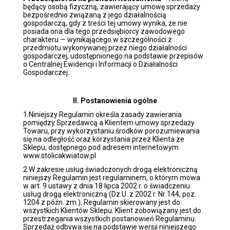
będący osobą fizyczną, zawierający umowę sprzedaży
bezpośrednio związaną z jego działalnością
gospodarczą, gdy z treści tej umowy wynika, że nie
posiada ona dla tego przedsiębiorcy zawodowego
charakteru — wynikającego w szczególności z
przedmiotu wykonywanej przez niego działalności
gospodarczej, udostępnionego na podstawie przepisów
o Centralnej Ewidencji i Informacji o Działalności
Gospodarczej.
II. Postanowienia ogólne
1.Niniejszy Regulamin określa zasady zawierania
pomiędzy Sprzedawcą a Klientem umowy sprzedaży
Towaru, przy wykorzystaniu środków porozumiewania
się na odległość oraz korzystania przez Klienta ze
Sklepu, dostępnego pod adresem internetowym
www.stolicakwiatow.pl
2.W zakresie usług świadczonych drogą elektroniczną
niniejszy Regulamin jest regulaminem, o którym mowa
w art. 9 ustawy z dnia 18 lipca 2002 r. o świadczeniu
usług drogą elektroniczną (Dz.U. z 2002 r. Nr 144, poz.
1204 z późn. zm.). Regulamin skierowany jest do
wszystkich Klientów Sklepu. Klient zobowiązany jest do
przestrzegania wszystkich postanowień Regulaminu.
Sprzedaż odbywa się na podstawie wersji niniejszego