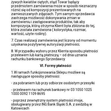
żywych kwiatów ciętych, stąd Towar będący
przedmiotem zamówienia może w sposób nieznaczny
różnić się od kompozycji prezentowanych na
zamieszczanych zdjęciach. Tym samym sprzedawca
zastrzega możliwość dokonywania zmian w
zamówieniu i zastępowania produktów, tak aby
kompozycja, którą otrzyma Klient była zbliżona do tej,
która została zamówiona ( kolorystyka, rozmiar,
wartość, użyte rośliny).
7. Czas realizacji zamówienia jest liczony od momentu
uzyskania pozytywnej autoryzacji płatności;
8. W przypadku wyboru przez Klienta sposobu płatności
przelewem lub kartą płatniczą – od dnia uznania
rachunku bankowego Sprzedawcy.
VI. Formy płatności
1.W ramach funkcjonowania Sklepu możliwe są
następujące sposoby płatności:
- za pobraniem lub przy odbiorze osobistym przesyłki
- przelewem na rachunek bankowy nr 03 1050 1025
1000 0092 1109 8695
- poprzez zewnętrzny system płatności imoje,
obsługiwany przez ING Bank Śląski S.A. z siedzibą w
Katowicach