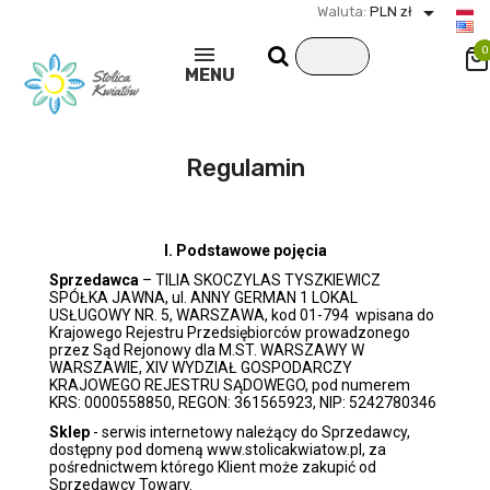

Waluta:
PLN zł
0
MENU
Regulamin
I. Podstawowe pojęcia
Sprzedawca
– TILIA SKOCZYLAS TYSZKIEWICZ
SPÓŁKA JAWNA, ul. ANNY GERMAN 1 LOKAL
USŁUGOWY NR. 5, WARSZAWA, kod 01-794 wpisana do
Krajowego Rejestru Przedsiębiorców prowadzonego
przez Sąd Rejonowy dla M.ST. WARSZAWY W
WARSZAWIE, XIV WYDZIAŁ GOSPODARCZY
KRAJOWEGO REJESTRU SĄDOWEGO, pod numerem
KRS: 0000558850, REGON: 361565923, NIP: 5242780346
Sklep
- serwis internetowy należący do Sprzedawcy,
dostępny pod domeną www.stolicakwiatow.pl, za
pośrednictwem którego Klient może zakupić od
Sprzedawcy Towary.