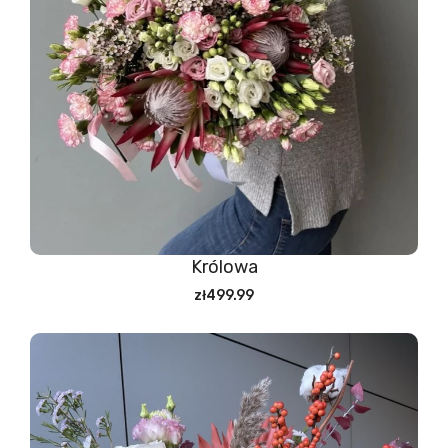
Królowa
zł499.99