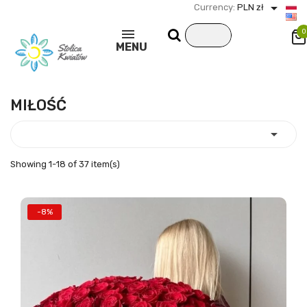

Currency:
PLN zł
0
MENU
MIŁOŚĆ

Showing 1-18 of 37 item(s)
-8%