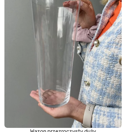
Wazon przezroczysty duży