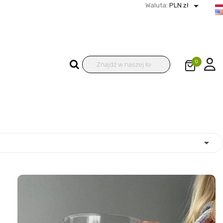

Waluta:
PLN zł
0
