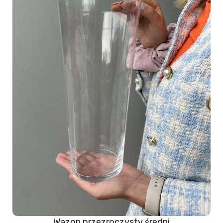
Wazon przezroczysty średni