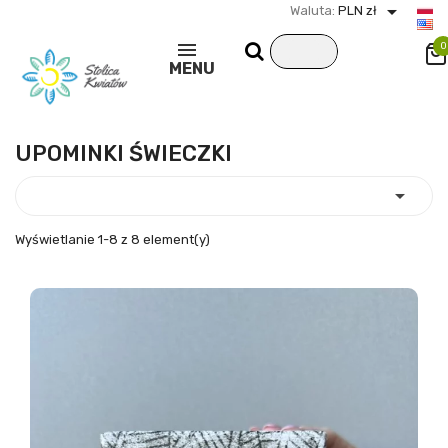

Waluta:
PLN zł
0
MENU
UPOMINKI ŚWIECZKI

Wyświetlanie 1-8 z 8 element(y)