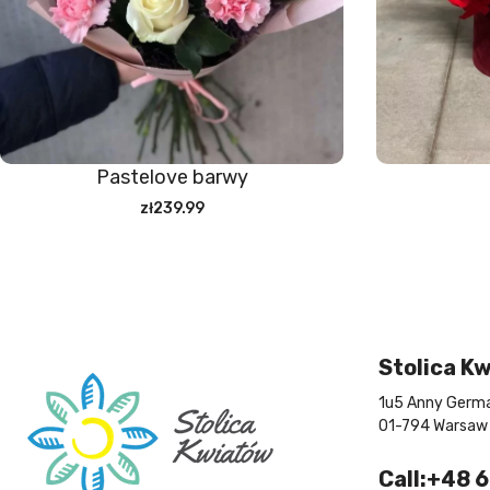
Pastelove barwy
zł239.99
Stolica K
1u5 Anny Germa
01-794 Warsaw
Call:+48 