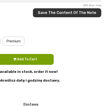
250 char. max
Save The Content Of The Note
Premium
Add To Cart
vailable in stock, order it now!
określisz
datę i godzinę dostawy.
Dostawa