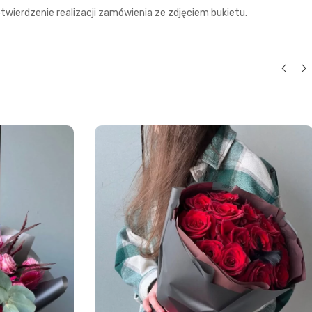
wierdzenie realizacji zamówienia ze zdjęciem bukietu.
łatności.
mowość.
że kwiaty.