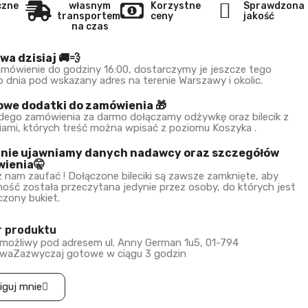
czne
własnym
Korzystne
Sprawdzona
transportem
ceny
jakość
na czas
wa dzisiaj 🚚💨
amówienie do godziny 16:00, dostarczymy je jeszcze tego
 dnia pod wskazany adres na terenie Warszawy i okolic.
we dodatki do zamówienia 🎁
dego zamówienia za darmo dołączamy odżywkę oraz bilecik z
iami, których treść można wpisać z poziomu Koszyka .
 nie ujawniamy danych nadawcy oraz szczegółów
ienia🤫
 nam zaufać ! Dołączone bileciki są zawsze zamknięte, aby
ość została przeczytana jedynie przez osoby, do których jest
czony bukiet.
r produktu
 możliwy pod adresem ul. Anny German 1u5, 01-794
waZazwyczaj gotowe w ciągu 3 godzin
iguj mnie