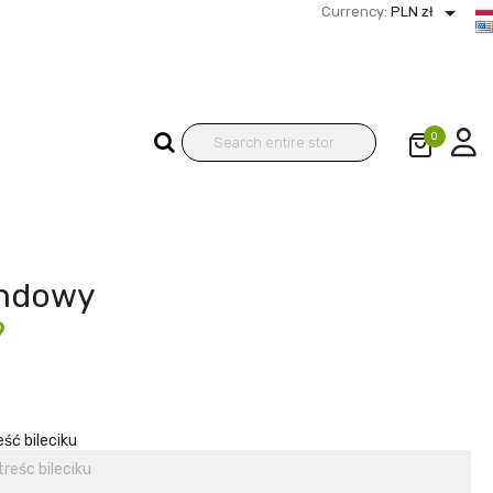

Currency:
PLN zł
0
ndowy
9
eść bileciku