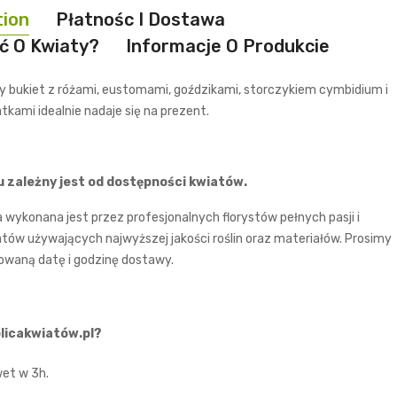
tion
Płatnośc I Dostawa
ć O Kwiaty?
Informacje O Produkcie
y bukiet z różami, eustomami, goździkami, storczykiem cymbidium i
tkami idealnie nadaje się na prezent.
u zależny jest od dostępności kwiatów.
wykonana jest przez profesjonalnych florystów pełnych pasji i
atów używających najwyższej jakości roślin oraz materiałów. Prosimy
owaną datę i godzinę dostawy.
licakwiatów.pl?
et w 3h.