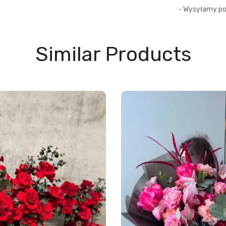
- Wysyłamy pot
- Bezpieczne p
Similar Products
- Pełna anoni
- Zawsze świe