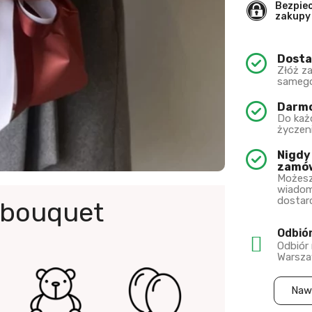
Bezpie
zakupy
Dosta
Złóż z
samego
Darmo
Do każ
życzen
Nigdy
zamów
Możesz
wiadom
dostar
 bouquet
Odbió
Odbiór
Warsza
Naw