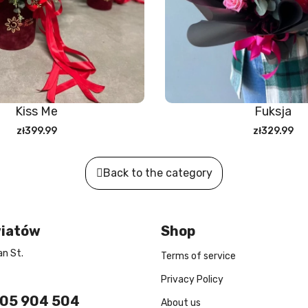
Kiss Me
Fuksja
zł399.99
zł329.99
Back to the category
wiatów
Shop
n St.
Terms of service
Privacy Policy
605 904 504
About us