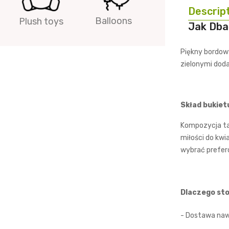
Descrip
Balloons
Plush toys
Jak Dba
Piękny bordow
zielonymi doda
Skład bukiet
Kompozycja ta 
miłości do kwi
wybrać prefer
Dlaczego sto
- Dostawa naw