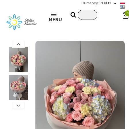

Currency:
PLN zł
0
MENU