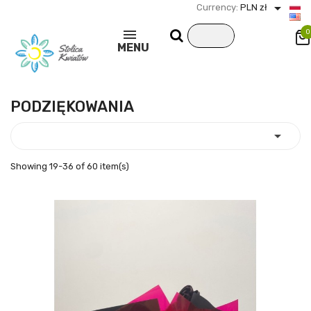

Currency:
PLN zł
0
MENU
PODZIĘKOWANIA

Showing 19-36 of 60 item(s)