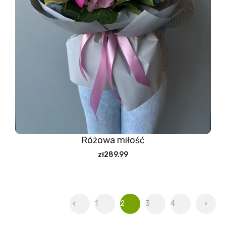
Różowa miłość
zł289.99

1
2
3
4
