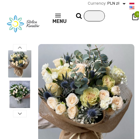

Currency:
PLN zł
0
MENU