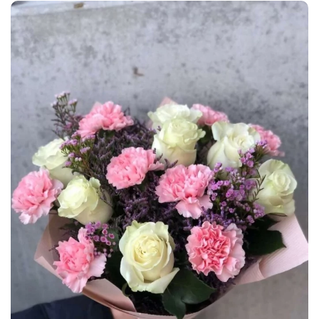
- Wysyłamy potwierdzenie realizacji zamówienia ze zdjęciem
bukietu.
- Bezpieczne płatności.
- Pełna anonimowość.
- Zawsze świeże kwiaty.