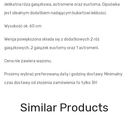
delikatna róża gałązkowa, astromerie oraz eustoma. Gipsówka
jest idealnym dodatkiem nadającym bukietowi lekkości.
Wysokość ok. 60 cm
Wersja powiększona składa się z dodatkowych 2 róż
gałązkowych, 2 gałązek eustomy oraz 1 astromerii.
Cena nie zawiera wazonu.
Prosimy wybrać preferowaną datę i godzinę dostawy. Minimalny
czas dostawy od złożenia zamówienia to tylko 3h!
Similar Products
Dlaczego stolicakwiatów.pl?
- Dostawa nawet w 3h.